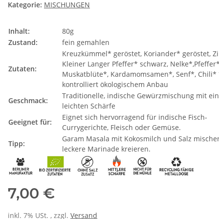
Kategorie:
MISCHUNGEN
Inhalt:
80g
Zustand:
fein gemahlen
Kreuzkümmel* geröstet, Koriander* geröstet, Zi
Kleiner Langer Pfeffer* schwarz, Nelke*,Pfeffer
Zutaten:
Muskatblüte*, Kardamomsamen*, Senf*, Chili*
kontrolliert ökologischem Anbau
Traditionelle, indische Gewürzmischung mit ei
Geschmack:
leichten Schärfe
Eignet sich hervorragend für indische Fisch-
Geeignet für:
Currygerichte, Fleisch oder Gemüse.
Garam Masala mit Kokosmilch und Salz mische
Tipp:
leckere Marinade kreieren.
7,00 €
inkl. 7% USt. , zzgl.
Versand