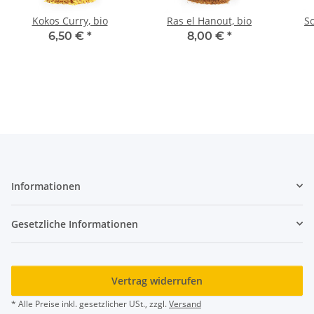
Kokos Curry, bio
Ras el Hanout, bio
Sc
6,50 €
*
8,00 €
*
Informationen
Gesetzliche Informationen
Vertrag widerrufen
* Alle Preise inkl. gesetzlicher USt., zzgl.
Versand