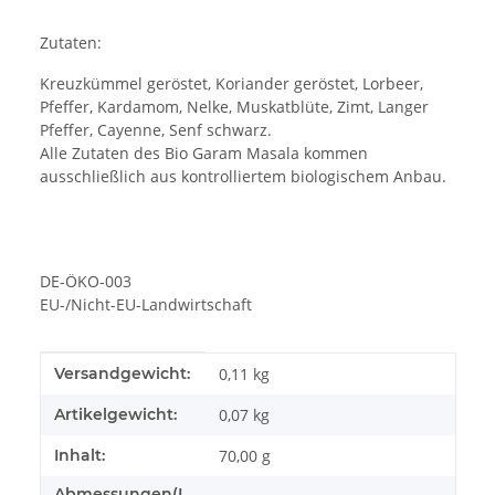
Zutaten:
Kreuzkümmel geröstet, Koriander geröstet, Lorbeer,
Pfeffer, Kardamom, Nelke, Muskatblüte, Zimt, Langer
Pfeffer, Cayenne, Senf schwarz.
Alle Zutaten des Bio Garam Masala kommen
ausschließlich aus kontrolliertem biologischem Anbau.
DE-ÖKO-003
EU-/Nicht-EU-Landwirtschaft
Produkteigenschaft
Wert
Versandgewicht:
0,11 kg
Artikelgewicht:
0,07
kg
Inhalt:
70,00 g
Abmessungen(L