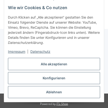
Artikel 1 - 5 von 5
Wie wir Cookies & Co nutzen
Durch Klicken auf „Alle akzeptieren“ gestatten Sie den
Einsatz folgender Dienste auf unserer Website: YouTube,
Vimeo, Brevo, ReCaptcha. Sie können die Einstellung
jederzeit ändern (Fingerabdruck-Icon links unten). Weitere
Details finden Sie unter
Konfigurieren
und in unserer
Datenschutzerklärung
.
Informationen
Impressum
|
Datenschutz
Gesetzliche Informationen
Alle akzeptieren
Konfigurieren
Vertrag widerrufen
* Alle Preise inkl. gesetzlicher USt., zzgl.
Versand
Ablehnen
© Spice for Life
Powered by
JTL-Shop